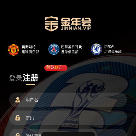
送
18
元
注册
登录