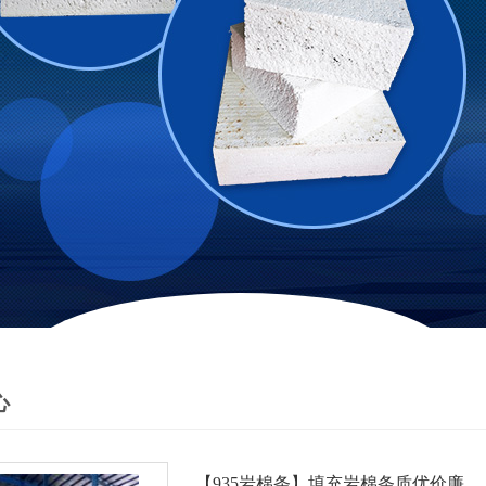
心
【935岩棉条】填充岩棉条质优价廉