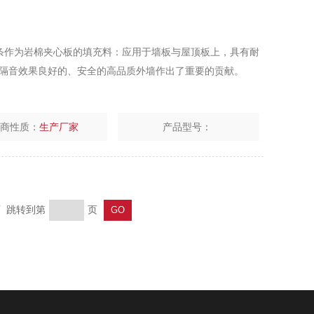
为岩棉夹心板的填充料：应用于墙板与屋顶板上，具有耐
温绝热和隔音效果良好的、安全的高品质外墙作出了重要的贡献。
厂商性质：
生产厂家
产品型号：
页 跳转到第
页