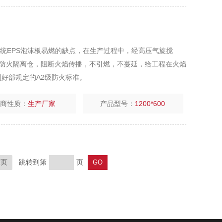
了传统EPS泡沫板易燃的缺点，在生产过程中，经高压气旋搅
离仓，阻断火焰传播，不引燃，不蔓延，给工程在火焰
好部规定的A2级防火标准。
厂商性质：
生产厂家
产品型号：
1200*600
跳转到第
页
末页