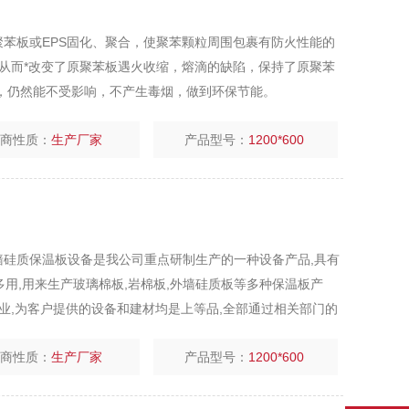
S聚苯板或EPS固化、聚合，使聚苯颗粒周围包裹有防火性能的
从而*改变了原聚苯板遇火收缩，熔滴的缺陷，保持了原聚苯
况下，仍然能不受影响，不产生毒烟，做到环保节能。
厂商性质：
生产厂家
产品型号：
1200*600
 外墙硅质保温板设备是我公司重点研制生产的一种设备产品,具有
用来生产玻璃棉板,岩棉板,外墙硅质板等多种保温板产
为客户提供的设备和建材均是上等品,全部通过相关部门的
厂商性质：
生产厂家
产品型号：
1200*600