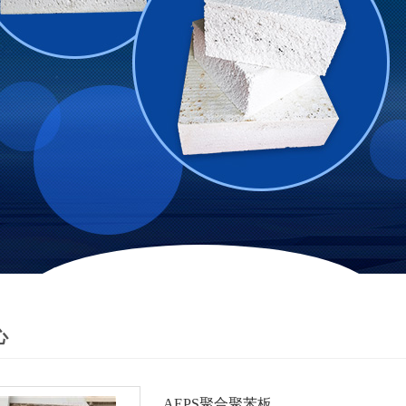
心
AEPS聚合聚苯板