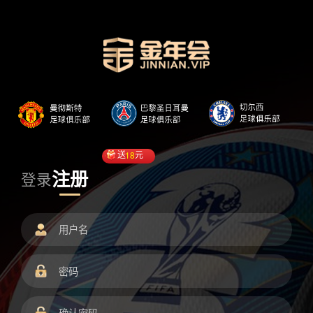
送
18
元
注册
登录