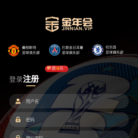
送
18
元
注册
登录