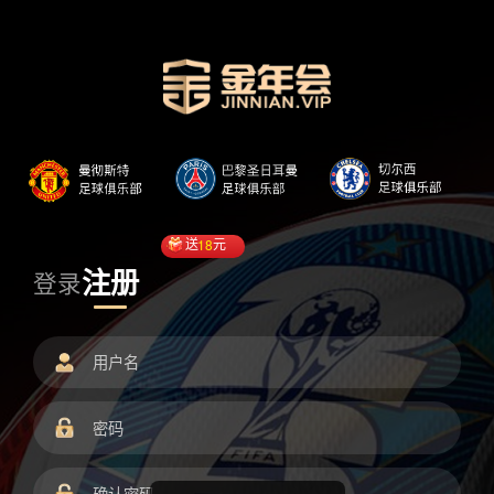
送
18
元
注册
登录