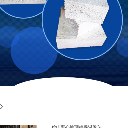
心
鞍山离心玻璃棉保温卷毡