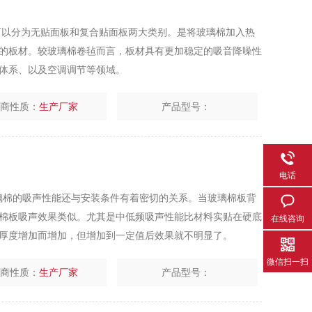
为无贴面板和复合贴面板两大类别。是将玻璃棉加入热
固化成型的板材。较玻璃棉卷毡而言，板材具有更加稳定的吸音降噪性
体系、以及空调调节等领域。
厂商性质：
生产厂家
产品型号：
电话
$n离心玻璃棉的吸声性能还与安装条件有着密切的关系。当玻璃棉板背
的玻璃棉板吸声效果类似。尤其是中低频吸声性能比材料实贴在硬底
在线咨询
厚度增加而增加，但增加到一定值后效果就不明显了。
微信扫一扫
厂商性质：
生产厂家
产品型号：