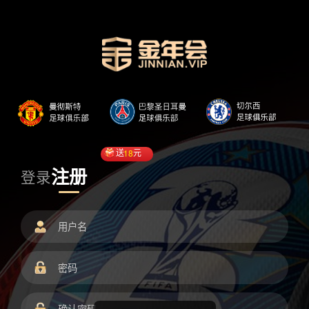
送
18
元
注册
登录