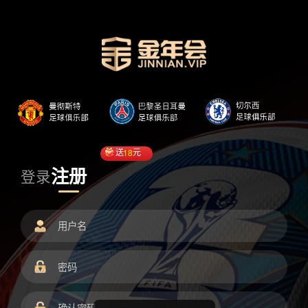
送
18
元
注册
登录