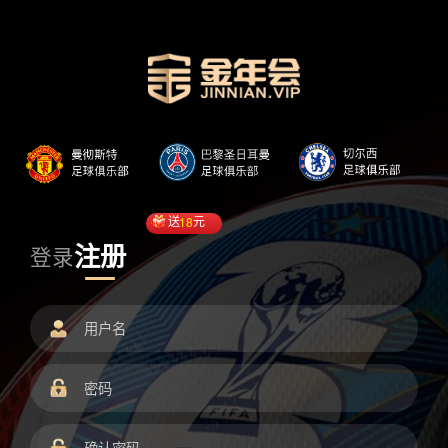
送
18
元
注册
登录