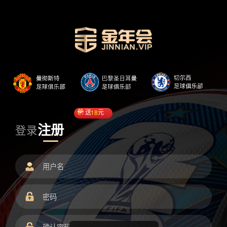
送
18
元
注册
登录