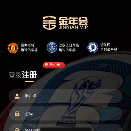
送
18
元
注册
登录