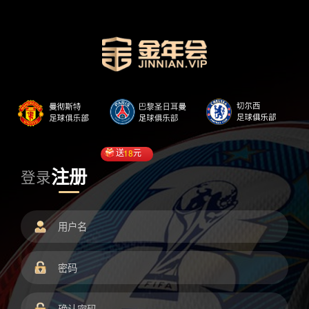
送
18
元
注册
登录