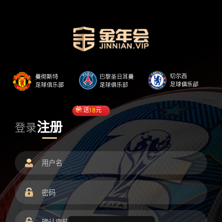
送
18
元
注册
登录