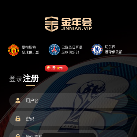
送
18
元
注册
登录