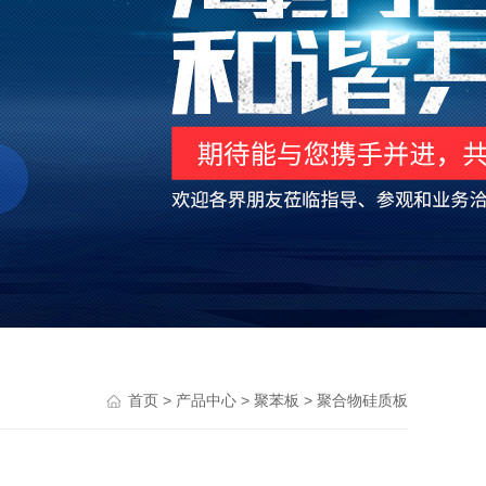
>
>
>
首页
产品中心
聚苯板
聚合物硅质板