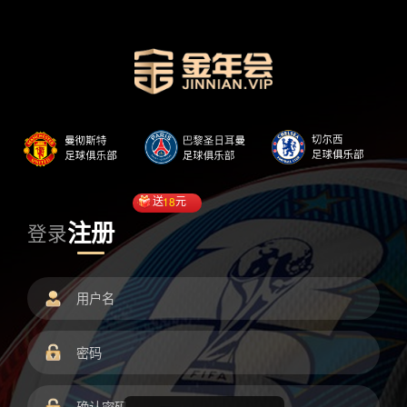
送
18
元
注册
登录