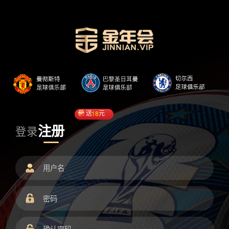
送
18
元
注册
登录