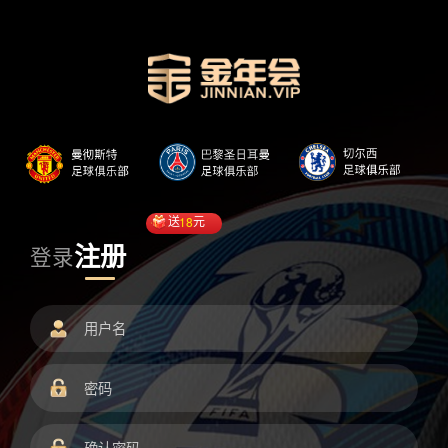
送
18
元
注册
登录