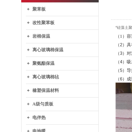
聚苯板
改性聚苯板
*硅藻土
岩棉保温
（1）
（2）
离心玻璃棉保温
（3）
（4）
聚氨酯保温
（5）
离心玻璃棉毡
（6）
橡塑保温材料
A级匀质板
电伴热
电地暖