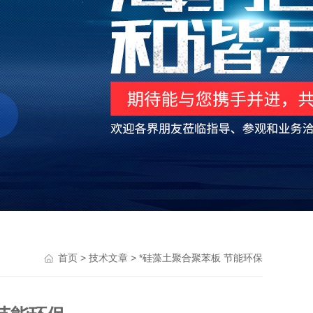
>
> *硅藻土聚合聚苯板 节能环保
首页
技术文章