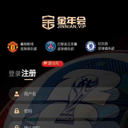
送
18
元
注册
登录