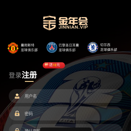
送
18
元
注册
登录