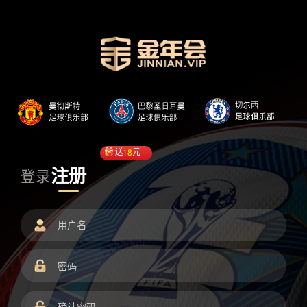
送
18
元
注册
登录