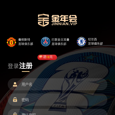
送
18
元
注册
登录