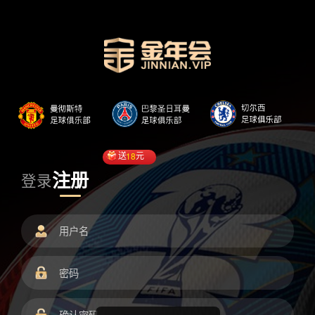
送
18
元
注册
登录